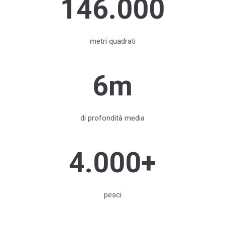
146.000
metri quadrati
6m
di profondità media
4.000+
pesci