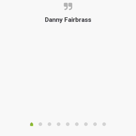
Th
Danny Fairbrass
f
F
ve